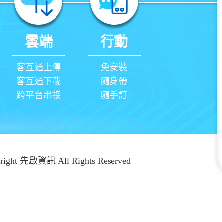
雲端
行動
客互通上傳
免安裝
客互通下載
隨身帶
跨平台串接
隨手訂
yright 先啟資訊 All Rights Reserved