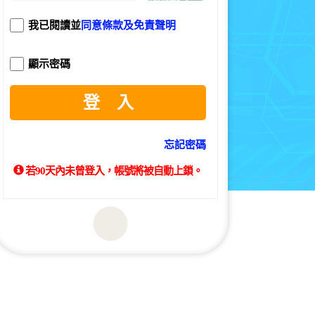
我已閱讀並
同意條款及免責聲明
顯示密碼
登 入
忘記密碼
若90天內未曾登入，帳號將被自動上鎖。